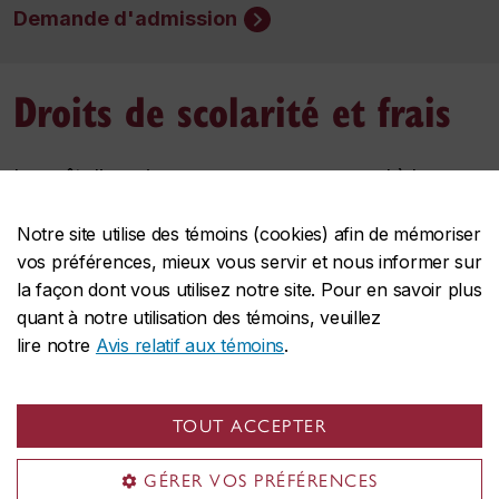
Demande d'admission
Droits de scolarité et frais
Le coût d’un microprogramme correspond à la
somme des droits de scolarité et des frais
Notre site utilise des témoins (cookies) afin de mémoriser
obligatoires, et varie selon que vous résidez au
vos préférences, mieux vous servir et nous informer sur
Québec ou dans le reste du Canada.
la façon dont vous utilisez notre site. Pour en savoir plus
quant à notre utilisation des témoins, veuillez
Chaque microprogramme correspond à douze
lire notre
Avis relatif aux témoins
.
crédits.
Résidence
Droits de
Frais
Coût total
TOUT ACCEPTER
scolarité
obligatoire
estimé du
programme
GÉRER VOS PRÉFÉRENCES