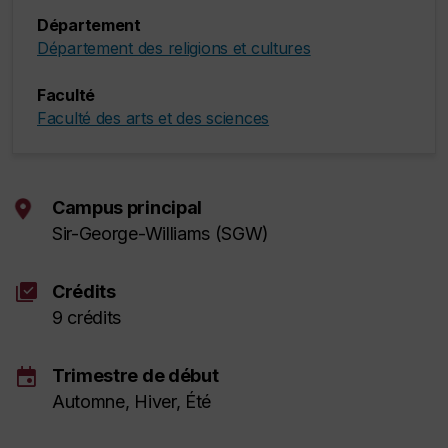
Département
Département des religions et cultures
Faculté
Faculté des arts et des sciences
Campus principal
Sir-George-Williams (SGW)
library_add_check
Crédits
9 crédits
event
Trimestre de début
Automne, Hiver, Été