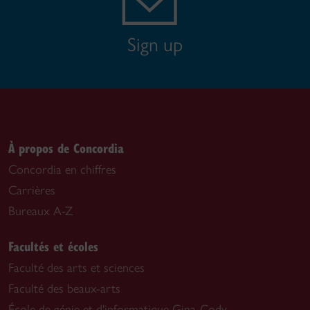
Sign up
À propos de Concordia
Concordia en chiffres
Carrières
Bureaux A-Z
Facultés et écoles
Faculté des arts et sciences
Faculté des beaux-arts
École de génie et d'informatique Gina-Cody