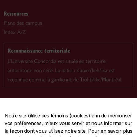
Ressources
Plans des campus
Index A-Z
Reconnaissance territoriale
L’Université Concordia est située en territoire
autochtone non cédé. La nation Kanien’kehá:ka est
reconnue comme la gardienne de Tiohtià:ke/Montréal.
Notre site utilise des témoins (cookies) afin de mémoriser
CENTRALE
514-848-2424
vos préférences, mieux vous servir et nous informer sur
URGENCE
514-848-3717
la façon dont vous utilisez notre site. Pour en savoir plus