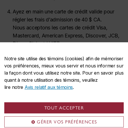
Ayez en main une carte de crédit valide pour
régler les frais d’admission de 40 $ CA.
Nous acceptons les cartes de crédit Visa,
Mastercard, American Express, Discover, JCB,
Diners Club et UATP.
Notre site utilise des témoins (cookies) afin de mémoriser
Vous pouvez téléverser vos pièces justificatives
vos préférences, mieux vous servir et nous informer sur
même après avoir soumis votre candidature.
la façon dont vous utilisez notre site. Pour en savoir plus
Toutefois, l’examen de votre dossier ne peut
quant à notre utilisation des témoins, veuillez
commencer que lorsque vous aurez transmis
lire notre
Avis relatif aux témoins
.
tous les documents exigés.
Demande d'admission
TOUT ACCEPTER
GÉRER VOS PRÉFÉRENCES