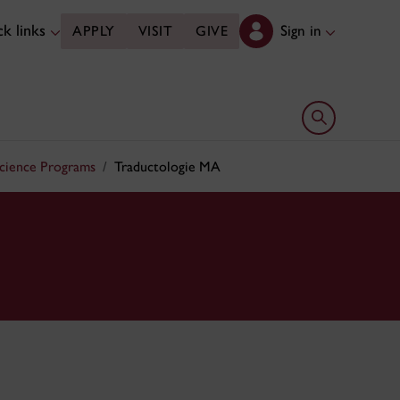
k links
Sign in
APPLY
VISIT
GIVE
Open search 
Science Programs
Traductologie MA