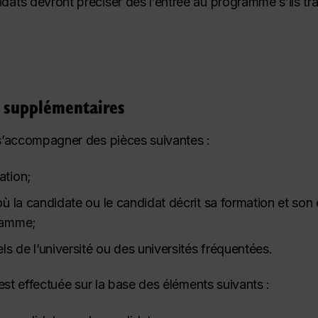
dats devront préciser dès l’entrée au programme s’ils trav
 supplémentaires
’accompagner des pièces suivantes :
ation;
où la candidate ou le candidat décrit sa formation et son
gramme;
els de l’université ou des universités fréquentées.
st effectuée sur la base des éléments suivants :