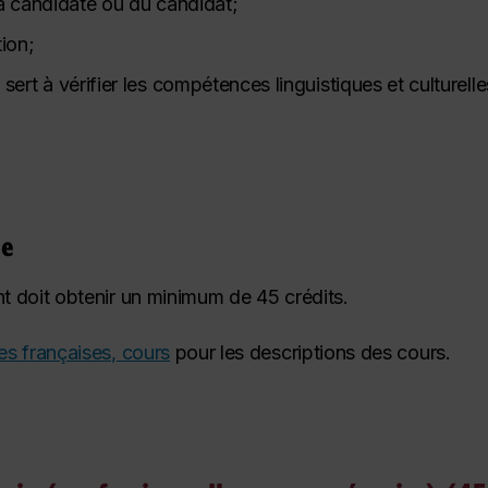
 la candidate ou du candidat;
ion;
ert à vérifier les compétences linguistiques et culturell
me
nt doit obtenir un minimum de 45 crédits.
es françaises, cours
pour les descriptions des cours.