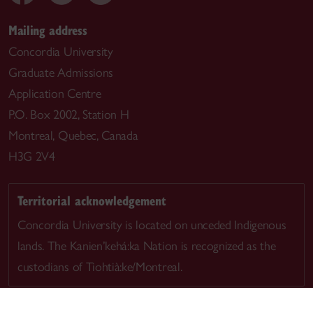
Mailing address
Concordia University
Graduate Admissions
Application Centre
P.O. Box 2002, Station H
Montreal, Quebec, Canada
H3G 2V4
Territorial acknowledgement
Concordia University is located on unceded Indigenous
lands. The Kanien’kehá:ka Nation is recognized as the
custodians of Tiohtià:ke/Montreal.