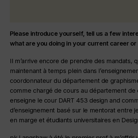
Please introduce yourself, tell us a few inter
what are you doing in your current career or 
Il m’arrive encore de prendre des mandats, que
maintenant à temps plein dans l’enseigneme
coordonnateur du département de graphisme 
comme chargé de cours au département de de
enseigne le cour DART 453 design and comm
d’enseignement basé sur le mentorat entre j
en marge et étudiants universitaires en Desig
pk Langshaw à été le premier prof à m’offrir 