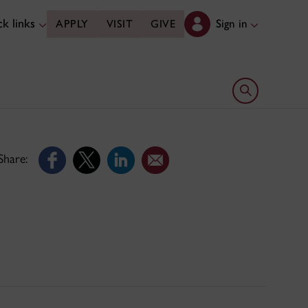
k links
Sign in
APPLY
VISIT
GIVE
Open search 
Share: