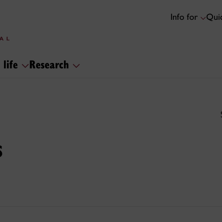
Info for
Quic
 life
Research
s