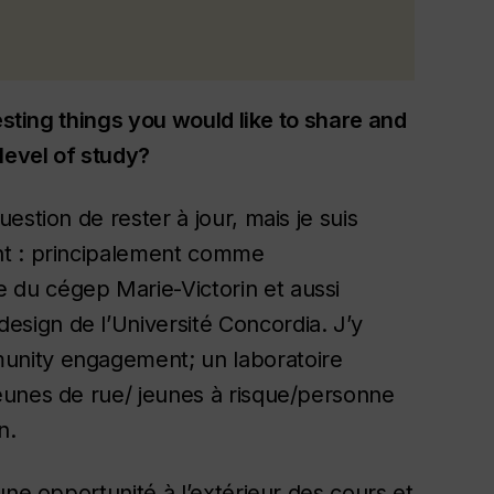
esting things you would like to share and
level of study?
stion de rester à jour, mais je suis
nt : principalement comme
du cégep Marie-Victorin et aussi
sign de l’Université Concordia. J’y
unity engagement; un laboratoire
eunes de rue/ jeunes à risque/personne
n.
une opportunité à l’extérieur des cours et