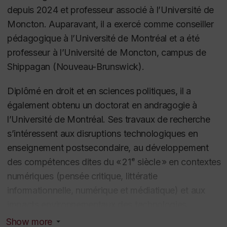
depuis 2024 et professeur associé à l’Université de
Moncton. Auparavant, il a exercé comme conseiller
pédagogique à l’Université de Montréal et a été
professeur à l’Université de Moncton, campus de
Shippagan (Nouveau-Brunswick).
Diplômé en droit et en sciences politiques, il a
également obtenu un doctorat en andragogie à
l’Université de Montréal. Ses travaux de recherche
s’intéressent aux disruptions technologiques en
enseignement postsecondaire, au développement
des compétences dites du « 21ᵉ siècle » en contextes
numériques (pensée critique, littératie
informationnelle, numérique et médiatique) et aux
impacts environnementaux des technologies
éducatives et de la désinformation en ligne.
Show more