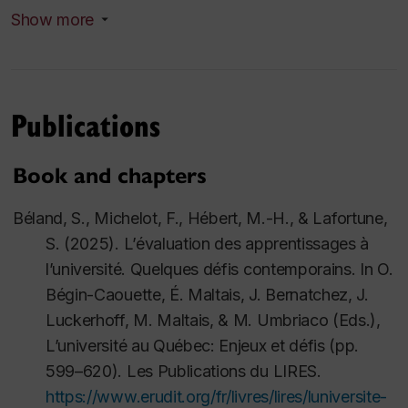
et rapports aux nouveaux médias
Que vous vous
Show more
numériques
consacriez à la
recherche ou à
Funding from Canadian Heritage (Digital
l’enseignement
Citizenship Initiative)
Publications
ou que vous
Role: Principal Investigator
souhaitiez
Other researchers involved: Julie Corrigan, and
assouvir votre
Book and chapters
Amélie Daoust-Boisvert (Concordia)
curiosité par
Status: completed (2022–2023)
Béland, S., Michelot, F., Hébert, M.-H., & Lafortune,
rapport aux
S. (2025). L’évaluation des apprentissages à
enjeux
As a Co-investigator or
l’université. Quelques défis contemporains. In O.
numériques
Collaborator
Bégin-Caouette, É. Maltais, J. Bernatchez, J.
actuels, ce livre
Development and validation of an academic
Luckerhoff, M. Maltais, & M. Umbriaco (Eds.),
vous interpellera.
language socialization self-assessment tool
L’université au Québec: Enjeux et défis
(pp.
Il vous offrira les
599–620). Les Publications du LIRES.
clés pour
Funding from SSHRC ()
https://www.erudit.org/fr/livres/lires/luniversite-
comprendre et