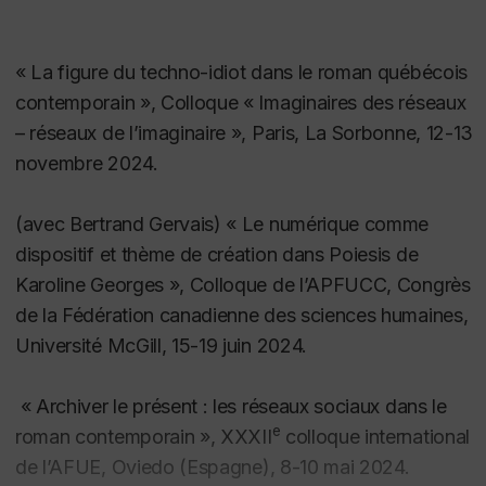
Montréal, Boréal, 2013, «Édition du centenaire», XI.
Université Laval (co-chercheur); Marcello Vitali-
Rosati, Université de Montréal (co-chercheur).
[édition avec F. Ricard, J. Everett, D. Fortier, I.
« La figure du techno-idiot dans le roman québécois
Daunais] Gabrielle Roy,
Ces enfants de ma vie
,
contemporain », Colloque « Imaginaires des réseaux
Co-chercheure : (2016-2021) EndFragment, Open
Montréal, Boréal, 2012, «Édition du centenaire».
– réseaux de l’imaginaire », Paris, La Sorbonne, 12-13
Science SSH Cyberinfrastructure, Fondation
novembre 2024.
canadienne pour l’innovation (1 736 126 $), Vincent
[édition avec F. Ricard, J. Everett, D. Fortier, I.
Larivière, Université de Montréal (chercheur
Daunais] Gabrielle Roy,
Un jardin au bout du monde
,
(avec Bertrand Gervais) « Le numérique comme
principal); co-chercheurs : Juan Alperin, Simon
Montréal, Boréal, 2012, «Édition du centenaire», IX.
dispositif et thème de création dans
Poiesis
de
Fraser University, René Audet, Université Laval,
Karoline Georges », Colloque de l’APFUCC, Congrès
Susan Brown, University of Guelph, Christopher
[édition avec F. Ricard, J. Everett, D. Fortier, I.
de la Fédération canadienne des sciences humaines,
Collins, University of Ontario Institute of
Daunais] Gabrielle Roy,
Cet été qui chantait
, suivi de
Université McGill, 15-19 juin 2024.
Technology, Sylvain David, Université Concordia,
Deux contes pour enfants, Montréal, Boréal, 2012,
Michael Eberle-sinatra, Université de Montréal,
«Édition du centenaire», VIII.
« Archiver le présent : les réseaux sociaux dans le
Dominic Forest, Université de Montréal, Bertrand
e
roman contemporain », XXXII
colloque international
Gervais, Université du Québec à Montréal, Yves
[édition avec F. Ricard, J. Everett, D. Fortier, I.
de l’
AFUE, Oviedo (Espagne), 8-10 mai 2024.
Gingras, Université du Québec à Montréal, Michel