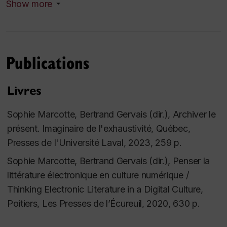
Show more
Co-chercheure : « Littérature québécoise mobile »,
CRSH, subvention de partenariat 2019-2025, 2 409
399 $ ; Bertrand Gervais UQAM (chercheur
Publications
principal) ; co-chercheurs : Sophie Marcotte
(Concordia), René Audet (U. Laval), Marcello Vitali-
Livres
Rosati (U. de Montréal), Michael E.-Sinatra (U. de
Montréal), Olivier Charbonneau (Concordia),
Sophie Marcotte, Bertrand Gervais
(dir.),
Archiver le
Alexandra Saemmer (Paris 8), Cassie Bérard
présent
. Imaginaire de l'exhaustivité, Québec,
(UQAM), Anais Guilet (U. de Savoie), Véronique
Presses de l'Université Laval, 2023, 259 p.
Cnockaert (UQAM), Nathalie Lacelle (UQAM).
Sophie Marcotte, Bertrand Gervais
(dir.),
Penser la
littérature électronique en culture numérique /
Co-chercheure : « Attention à la marche ! Mind the
Thinking Electronic Literature in a Digital Culture
,
Gap ! ELO 2018 », CRSH, Subvention Connexion, 25
Poitiers, Les Presses de l’Écureuil, 2020, 630 p.
000$. Bertrand Gervais, UQAM (chercheur principal)
; co-chercheurs : Caitlin Fisher, York University ;