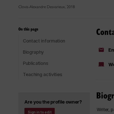
Clovis-Alexandre Desvarieux, 2018
Cont
On this page
Contact information
Em
Biography
Publications
We
Teaching activities
Biog
Are you the profile owner?
Writer, 
Sign in to edit