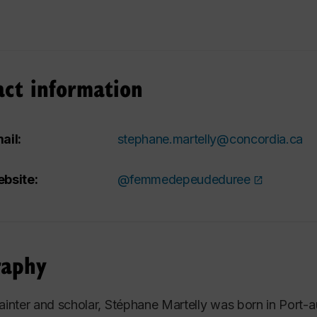
act information
ail:
stephane.martelly@concordia.ca
bsite:
@femmedepeudeduree
raphy
painter and scholar, Stéphane Martelly was born in Port-