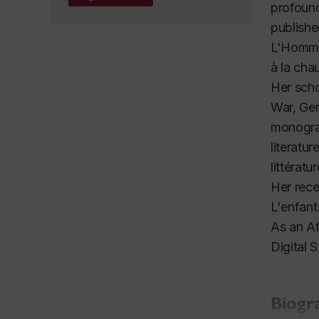
profound
publishe
L'Homme
à la cha
Her scho
War, Ge
monogra
literatur
littérat
Her rece
L'enfant
As an Af
Digital S
Biogr