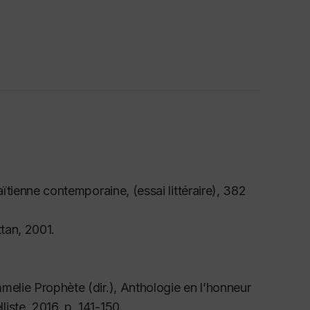
anney, Publie.net, 2010) et
La Maman qui
illeurs, 2011, prix Michel-Tournier
tions, une résidence d’artiste au
Vermont
de la
Folie
) à Cornell University (2011).
ntre d’Histoire Orale et de Récits Numérisés
ée en recherche-création au Département de
é :
Penser et créer depuis le lieu de ce silence.
es de vie » de Montréalais déplacés par la
haïtienne contemporaine
, (essai littéraire), 382
que, 2016);
L'enfant gazelle
(Fable, Remue-
n en littérature haïtienne
ttan, 2001.
, 2016).
 Médiatrice communautaire au Centre d'Histoire
melie Prophète (dir.), Anthologie en l’honneur
iste, 2016, p. 141-150.