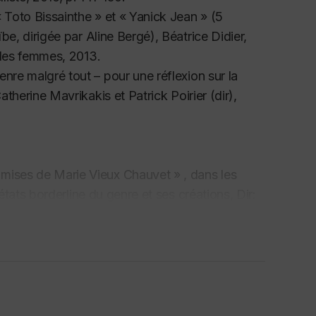
 Toto Bissainthe » et « Yanick Jean » (5
be, dirigée par Aline Bergé), Béatrice Didier,
s des femmes, 2013.
enre malgré tout – pour une réflexion sur la
therine Mavrikakis et Patrick Poirier (dir),
mises de Marie Vieux Chauvet » , dans les
s états borderline du genre et ses créations
, Dir:
ber et Maribel Penalver Vicea, Paris: Presses
 Stories Project » dans:
Beyond Women’s
nist oral history
, Dir: Franca Iacovetta, Katrina
018. (à paraître)
apitaine de Simone Schwarz-Bart (1987)»,