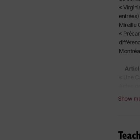
« Virgin
entrées)
Mireille
« Précar
différenc
Montréa
Artic
« Une Ca
Actes de 
Mireille
Show m
de la So
« This t
Words: t
Srigley 
Teach
«Le télé