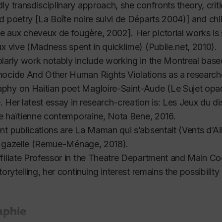
ly transdisciplinary approach, she confronts theory, criti
d poetry [
La Boîte noire suivi de Départs
2004)] and chil
 aux cheveux de fougère
, 2002]. Her pictorial works is
ux vive (
Madness spent in quicklime
) (Publie.net, 2010).
larly work notably include working in the Montreal bas
nocide And Other Human Rights Violations
as a research
phy on Haitian poet Magloire-Saint-Aude (
Le Sujet op
e. Her latest essay in research-creation is:
Les Jeux du di
ure haïtienne contemporaine
, Nota Bene, 2016.
nt publications are
La Maman qui s’absentait
(Vents d’Ail
 gazelle
(Remue-Ménage, 2018).
filiate Professor in the Theatre Department and Main Coo
torytelling, her continuing interest remains the possibility
aphie