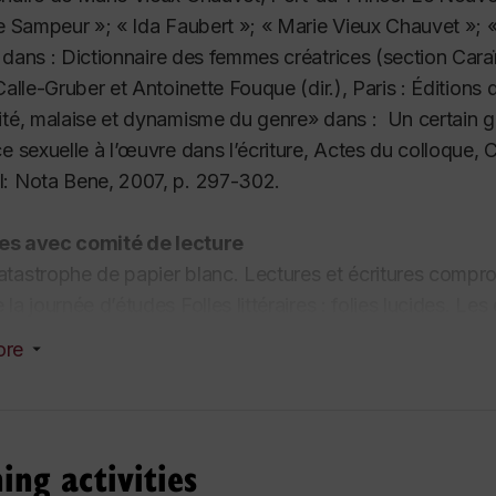
ie Sampeur »; « Ida Faubert »; « Marie Vieux Chauvet »; «
 dans :
Dictionnaire des femmes créatrices
(section Caraï
 Calle-Gruber et Antoinette Fouque (dir.), Paris : Édition
ité, malaise et dynamisme du genre» dans :
Un certain g
e sexuelle à l’œuvre dans l’écriture,
Actes du colloque, Ca
l: Nota Bene, 2007, p. 297-302.
les avec comité de lecture
tastrophe de papier blanc. Lectures et écritures compro
la journée d’études Folles littéraires : folies lucides. Le
 Calle-Gruber, Sarah-Anaïs Crevier Goulet, Andrea Oberhu
ore
rbonne Nouvelle (à paraître, 2018).
hing we are doing here »: Listening and writing in the Life
he personal, political and ethical challenges of doing femi
et Stacey Zembrzycki, London: Oxford University Press, 2
ing activities
phone absent. Questions intermédiales dans Ton beau c