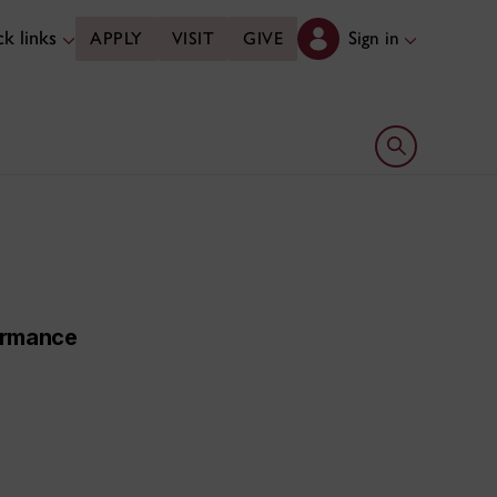
k links
Sign in
APPLY
VISIT
GIVE
Open search 
formance