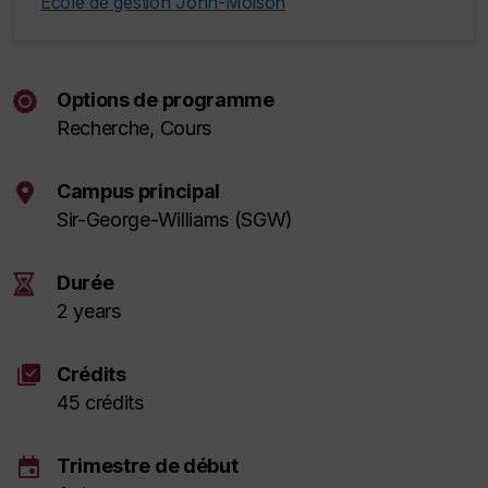
École de gestion John-Molson
Options de programme
Recherche, Cours
Campus principal
Sir-George-Williams (SGW)
Durée
2 years
library_add_check
Crédits
45 crédits
event
Trimestre de début