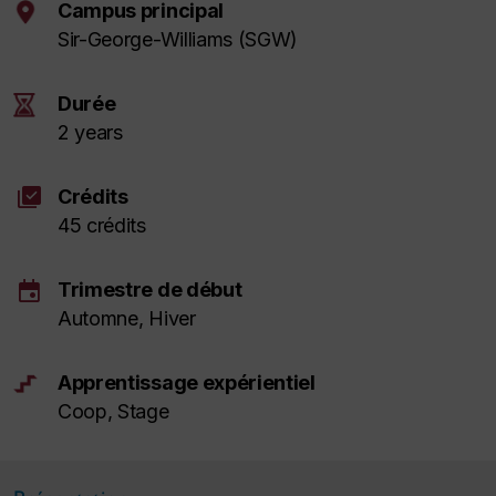
Campus principal
Sir-George-Williams (SGW)
Durée
2 years
library_add_check
Crédits
45 crédits
event
Trimestre de début
Automne, Hiver
Apprentissage expérientiel
Coop, Stage