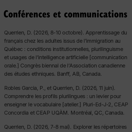
Apprendre le/en français : Quelles réponses
didactiques pour les élèves allophones en France et
Conférences et communications
au Québec ?
Travaux de Didactique du Français
Langue Étrangère, 74
.
Querrien, D. (2026, 8-10 octobre). 
Apprentissage du 
https://doi.org/10.34745/numerev_1366
français chez les adultes issus de l’immigration au 
Querrien, D. (2019). Étudier l’influence d’une
Québec : conditions institutionnelles, plurilinguisme 
formation continue sur les croyances, les
et usages de l’intelligence artificielle
 [communication 
représentations et les pratiques d’intervenants
orale.] Congrès biennal de l’Association canadienne 
scolaires à l’égard des élèves allophones : exemple
des études ethniques. Banff, AB, Canada.
d’une stratégie de triangulation à niveaux multiples.
Recherche Qualitative, 38
(2), 117-141.
Robles Garcia, P., et Querrien, D. (2026, 11 juin). 
https://doi.org/10.7202/1064933ar
Comprendre les profils plurilingues : un levier pour 
enseigner le vocabulaire
 [atelier.] Pluri-Ed-J-2, CEAP 
Querrien, D. (2017). Accueillir les élèves allophones
Concordia et CEAP UQÀM. Montréal, QC, Canada.
nouveaux arrivants en milieu régional au Québec : un
défi pour tous les enseignants.
Travaux de
Querrien, D. (2026, 7-8 mai). 
Explorer les répertoires 