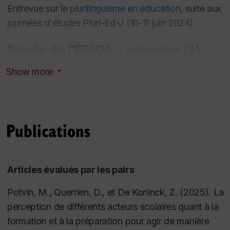
Entrevue sur le
plurilinguisme en éducation
, suite aux
journées d'études Pluri-Ed-J (10-11 juin 2024).
Balado de l'ÉRIQA - entretien (25
juin 2020)
Show more
Entretien en baladodiffusion
avec
Catherine
Xhardez
(ERIQA) sur la question des élèves
allophones issus de l'immigration au Québec.
Publications
Prix d'excellence (2019)
Prix Jean-Marie Van der Maren
2019, récompensant
Articles évalués par les pairs
la meilleure thèse en recherche qualitative
Potvin, M., Querrien, D., et De Koninck, Z. (2025). La
Thèse doctorale
perception de différents acteurs scolaires quant à la
formation et à la préparation pour agir de manière
Formation continue d'enseignants et de conseillères