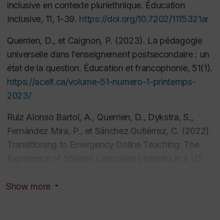
inclusive en contexte pluriethnique.
Éducation
pédagogiques pour soutenir le développement du
Inclusive, 11
, 1-39.
https://doi.org/10.7202/1115321ar
français, langue des apprentissages scolaires, chez
des élèves allophones scolarisés ou sous-scolarisés
Querrien, D., et Caignon, P. (2023). La pédagogie
universelle dans l’enseignement postsecondaire : un
Mémoire de maîtrise (master)
état de la question.
Éducation et francophonie, 51
(1).
Observation du dispositif expérimental "plateforme
https://acelf.ca/volume-51-numero-1-printemps-
d'orientation pour la demande d'apprentissage du
2023/
français en métropole rennaise" (France)
Ruiz Alonso Bartol, A., Querrien, D., Dykstra, S.,
Fernández Mira, P., et Sánchez Gutiérrez, C. (2022).
Transitioning to Emergency Online Teaching: The
Experience of Spanish Language Learners in a US
University.
System, 107
.
https://doi.org/10.1016/j.system.2021.102684
Show more
Mendonça-Dias, C., et Querrien, D. (2019).