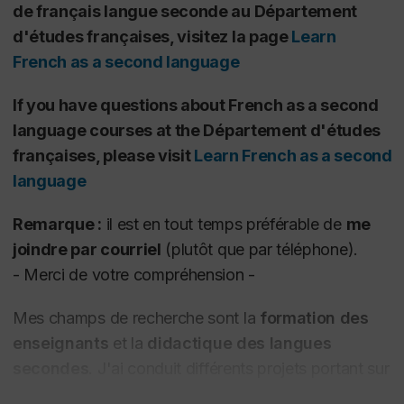
de français langue seconde au
Département
d'études françaises
, visitez la page
Learn
French as a second language
If you have questions about French as a second
language courses at the
Département d'études
françaises
, please visit
Learn French as a second
language
Remarque :
il est en tout temps préférable de
me
joindre par courriel
(plutôt que par téléphone).
-
Merci de votre compréhension -
M
es champs de recherche sont la
formation des
enseignants
et la
didactique des langues
secondes
. J'ai
conduit différents projets portant sur
la formation des enseignants intervenant auprès de