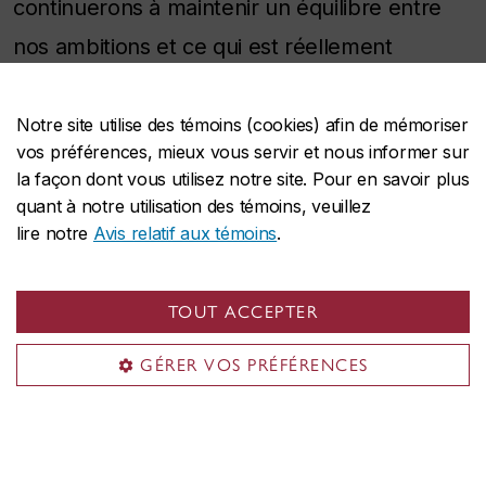
continuerons à maintenir un équilibre entre
nos ambitions et ce qui est réellement
possible, à gérer les risques avec prudence
et à nous concentrer sur les domaines où la
Notre site utilise des témoins (cookies) afin de mémoriser
vos préférences, mieux vous servir et nous informer sur
technologie est la plus profitable au sein de
la façon dont vous utilisez notre site. Pour en savoir plus
notre communauté », ajoute M. Delisle.
quant à notre utilisation des témoins, veuillez
lire notre
Avis relatif aux témoins
.
« Notre objectif est simple : veiller à ce que la
technologie puisse continuer à soutenir notre
TOUT ACCEPTER
communauté. En continuant à faire preuve de
GÉRER VOS PRÉFÉRENCES
discipline et d’engagement envers la
communauté, nous assurons la mise en place
de l’infrastructure numérique qui servira