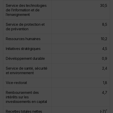
Service des technologies
30,5
de l’information et de
l’enseignement
Service de protection et
8,5
de prévention
Ressources humaines
10,2
Initiatives stratégiques
4,5
Développement durable
0,9
Service de santé, sécurité
2,4
et environnement
Vice-rectorat
1,8
Remboursement des
4,7
intérêts sur les
investissements en capital
*
Recettes totales nettes
(-7)