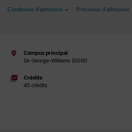
Conditions d'admission
Processus d'admission
Campus principal
Sir-George-Williams (SGW)
library_add_check
Crédits
45 crédits