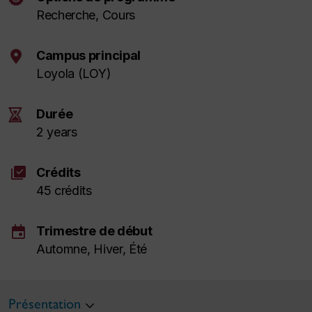
Recherche, Cours
Campus principal
Loyola (LOY)
Durée
2 years
library_add_check
Crédits
45 crédits
event
Trimestre de début
Automne, Hiver, Été
Présentation