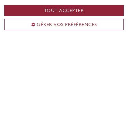
critères d'admissibilité. Aucune demande distincte
TOUT ACCEPTER
n'est requise.
GÉRER VOS PRÉFÉRENCES
En savoir plus sur les bourses
d’admission
Les gouvernements du Québec et du Canada offrent
des bourses d'études supérieures compétitives.
Nous vous encourageons à postuler pour ces
bourses en même temps que vous préparez votre
candidature.
Consultez les bourses de soutien à la
recherche