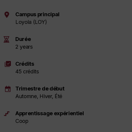
Campus principal
Loyola (LOY)
Durée
2 years
library_add_check
Crédits
45 crédits
event
Trimestre de début
Automne, Hiver, Été
Apprentissage expérientiel
Coop