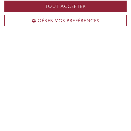
n'est requise.
TOUT ACCEPTER
En savoir plus sur les bourses
GÉRER VOS PRÉFÉRENCES
d’admission
Les gouvernements du Québec et du Canada offrent
des bourses d'études supérieures compétitives.
Nous vous encourageons à postuler pour ces
bourses en même temps que vous préparez votre
candidature.
Consultez les bourses de soutien à la
recherche
Personnes étudiantes de
l’extérieur de la province