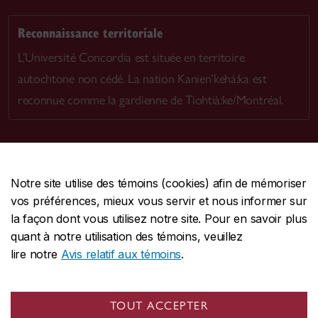
Reconnaissance territoriale
L’Université Concordia est située en territoire
autochtone non cédé. La nation Kanien’kehá:ka est
reconnue comme la gardienne de Tiohtià:ke/Montréal.
Notre site utilise des témoins (cookies) afin de mémoriser
CENTRALE
514-848-2424
vos préférences, mieux vous servir et nous informer sur
URGENCE
514-848-3717
la façon dont vous utilisez notre site. Pour en savoir plus
quant à notre utilisation des témoins, veuillez
|
|
|
Protection et prévention
Accessibilité
Confidentialité
lire notre
Avis relatif aux témoins
.
|
|
|
Conditions d'utilisation
Nous joindre
Gérer les témoins
Commentaires sur le site Web
TOUT ACCEPTER
© Université Concordia. Montréal, QC, Canada