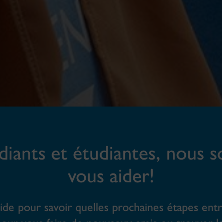
iants et étudiantes, nous 
vous aider!
aide pour savoir quelles prochaines étapes en