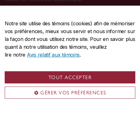
Recherche
Notre site utilise des témoins (cookies) afin de mémoriser
Unités de recherche
vos préférences, mieux vous servir et nous informer sur
Chaires de recherche
la façon dont vous utilisez notre site. Pour en savoir plus
quant à notre utilisation des témoins, veuillez
Quoi de neuf
lire notre
Avis relatif aux témoins
.
Calendrier des activités
Nouvelles récentes
TOUT ACCEPTER
Relations médias
GÉRER VOS PRÉFÉRENCES
Services sur le campus
Magasins
Bibliothèque
Services de TI
Services de santé