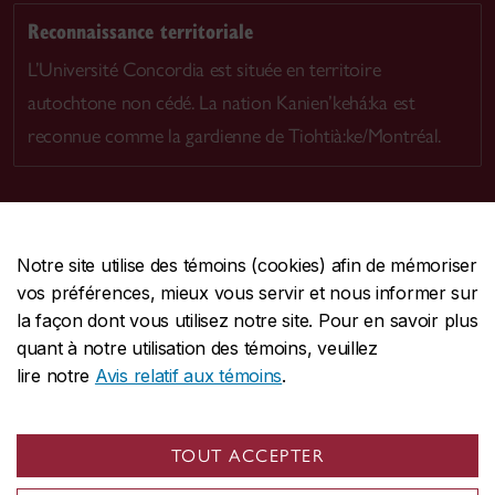
Reconnaissance territoriale
L’Université Concordia est située en territoire
autochtone non cédé. La nation Kanien’kehá:ka est
reconnue comme la gardienne de Tiohtià:ke/Montréal.
Notre site utilise des témoins (cookies) afin de mémoriser
CENTRALE
514-848-2424
vos préférences, mieux vous servir et nous informer sur
URGENCE
514-848-3717
la façon dont vous utilisez notre site. Pour en savoir plus
quant à notre utilisation des témoins, veuillez
|
|
|
Protection et prévention
Accessibilité
Confidentialité
lire notre
Avis relatif aux témoins
.
|
|
|
Conditions d'utilisation
Nous joindre
Gérer les témoins
Commentaires sur le site Web
TOUT ACCEPTER
© Université Concordia. Montréal, QC, Canada