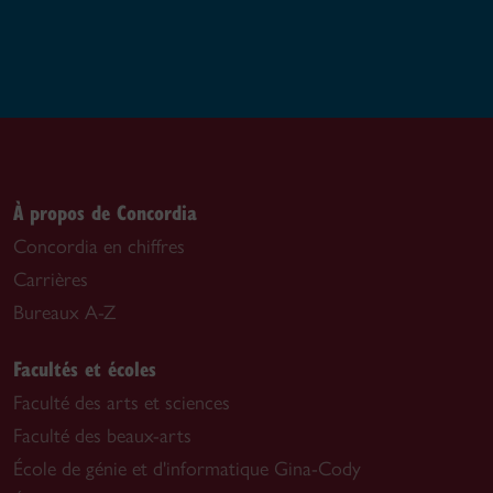
À propos de Concordia
Concordia en chiffres
Carrières
Bureaux A-Z
Facultés et écoles
Faculté des arts et sciences
Faculté des beaux-arts
École de génie et d'informatique Gina-Cody