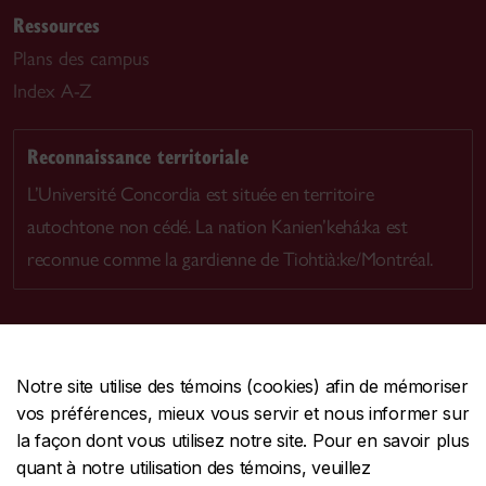
Ressources
Plans des campus
Index A-Z
Reconnaissance territoriale
L’Université Concordia est située en territoire
autochtone non cédé. La nation Kanien’kehá:ka est
reconnue comme la gardienne de Tiohtià:ke/Montréal.
Notre site utilise des témoins (cookies) afin de mémoriser
CENTRALE
514-848-2424
vos préférences, mieux vous servir et nous informer sur
URGENCE
514-848-3717
la façon dont vous utilisez notre site. Pour en savoir plus
quant à notre utilisation des témoins, veuillez
|
|
|
Protection et prévention
Accessibilité
Confidentialité