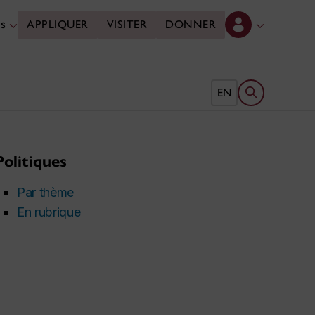
es
APPLIQUER
VISITER
DONNER
Ouvrir le form
EN
Politiques
Par thème
En rubrique