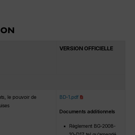
ION
VERSION OFFICIELLE
ts, le pouvoir de
BD-1.pdf
uises
Documents additionnels
Règlement BG-2008-
10-D17 tel qu’amendé