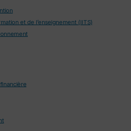
ntion
rmation et de l’enseignement (IITS)
vironnement
financière
nt