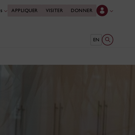
es
APPLIQUER
VISITER
DONNER
Ouvrir le form
EN