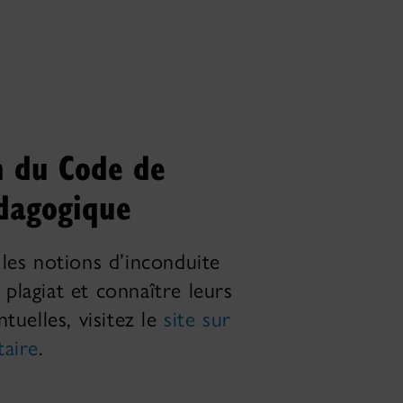
n du Code de
dagogique
es notions d’inconduite
 plagiat et connaître leurs
uelles, visitez le
site sur
taire
.