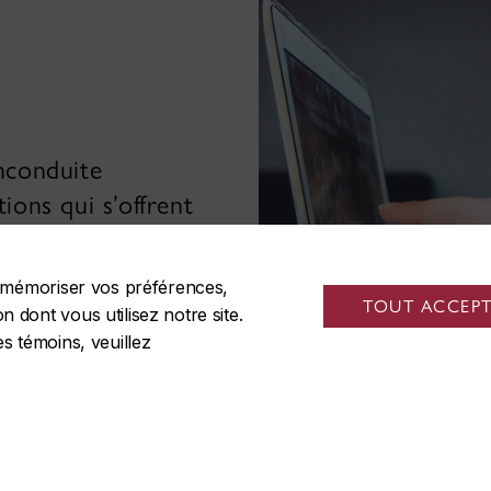
inconduite
tions qui s’offrent
 de la promotion
 de défense des
de mémoriser vos préférences,
tudiants et
TOUT ACCEP
 dont vous utilisez notre site.
es témoins, veuillez