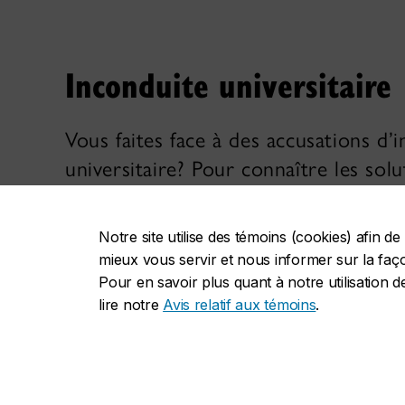
Inconduite universitaire
Vous faites face à des accusations d’
universitaire? Pour connaître les solu
à vous, communiquez avec le
Bureau
des droits des étudiants
ou le
Centre
Notre site utilise des témoins (cookies) afin 
droits des étudiants de l’Union des é
mieux vous servir et nous informer sur la façon
étudiantes de Concordia
.
Pour en savoir plus quant à notre utilisation d
lire notre
Avis relatif aux témoins
.