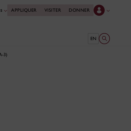
es
APPLIQUER
VISITER
DONNER
Ouvrir le form
EN
A-3)