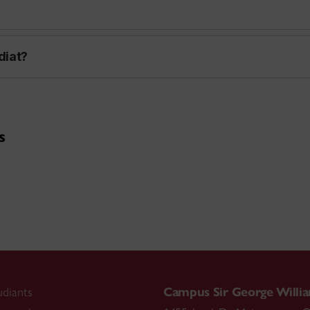
diat?
s
udiants
Campus Sir George Willi