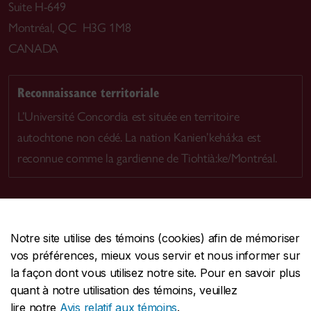
Suite H-649
Montréal, QC H3G 1M8
CANADA
Reconnaissance territoriale
L’Université Concordia est située en territoire
autochtone non cédé. La nation Kanien’kehá:ka est
reconnue comme la gardienne de Tiohtià:ke/Montréal.
Notre site utilise des témoins (cookies) afin de mémoriser
CENTRALE
514-848-2424
vos préférences, mieux vous servir et nous informer sur
URGENCE
514-848-3717
la façon dont vous utilisez notre site. Pour en savoir plus
quant à notre utilisation des témoins, veuillez
|
|
|
Protection et prévention
Accessibilité
Confidentialité
lire notre
Avis relatif aux témoins
.