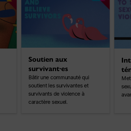
Soutien aux
In
survivant·es
té
Bâtir une communauté qui
Mett
soutient les survivantes et
sexu
survivants de violence à
avan
caractère sexuel.