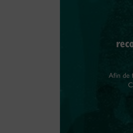
rec
Afin de 
C