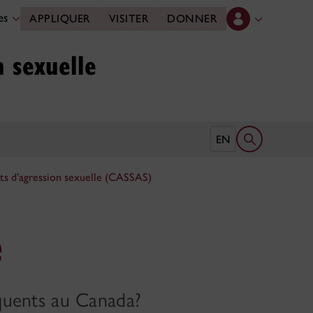
des
APPLIQUER
VISITER
DONNER
n sexuelle
Ouvrir le form
EN
nts d’agression sexuelle (CASSAS)
e
réquents au Canada?