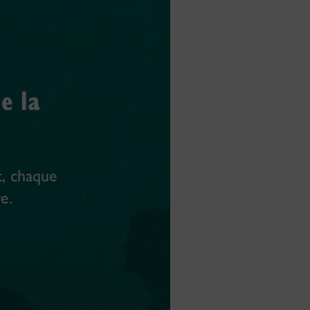
e la
t, chaque
e.