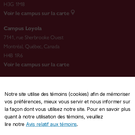
H3G 1M8
Voir le campus sur la carte
Campus Loyola
7141, rue Sherbrooke Ouest
Montréal
,
Québec, Canada
H4B 1R6
Voir le campus sur la carte
Notre site utilise des témoins (cookies) afin de mémoriser
CENTRALE
514-848-2424
vos préférences, mieux vous servir et nous informer sur
URGENCE
514-848-3717
la façon dont vous utilisez notre site. Pour en savoir plus
quant à notre utilisation des témoins, veuillez
|
|
|
Protection et prévention
Accessibilité
Confidentialité
lire notre
Avis relatif aux témoins
.
|
|
|
Conditions d'utilisation
Nous joindre
Gérer les témoins