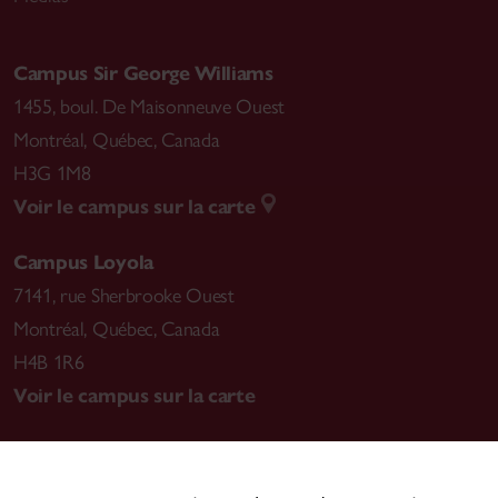
Campus Sir George Williams
1455, boul. De Maisonneuve Ouest
Montréal
,
Québec, Canada
H3G 1M8
Voir le campus sur la carte
Campus Loyola
7141, rue Sherbrooke Ouest
Montréal
,
Québec, Canada
H4B 1R6
Voir le campus sur la carte