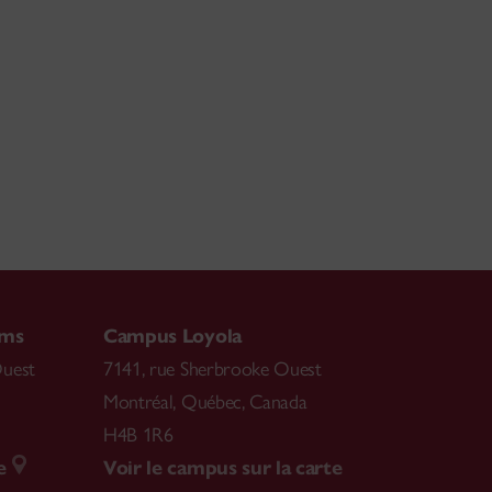
ams
Campus Loyola
Ouest
7141, rue Sherbrooke Ouest
Montréal
,
Québec, Canada
H4B 1R6
e
Voir le campus sur la carte