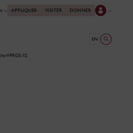
es
APPLIQUER
VISITER
DONNER
Ouvrir le form
EN
erche-VPRGS-12