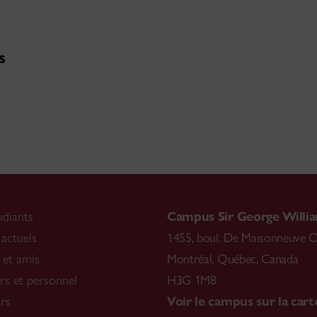
s
udiants
Campus Sir George Willi
 actuels
1455, boul. De Maisonneuve 
 et amis
Montréal
,
Québec, Canada
rs et personnel
H3G 1M8
rs
Voir le campus sur la cart