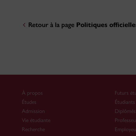
Retour à la page
Politiques officielle
À propos
Futurs ét
Études
Étudiants
Admission
Diplômés
Vie étudiante
Professeu
Recherche
Employeu