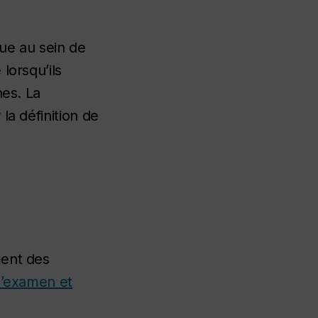
que au sein de
lorsqu’ils
nes. La
la définition de
ment des
’examen et