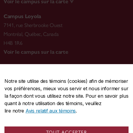
Voir le campus sur la carte
Campus Loyola
7141, rue Sherbrooke Ouest
Montréal
,
Québec, Canada
H4B 1R6
Voir le campus sur la carte
Notre site utilise des témoins (cookies) afin de mémoriser
CENTRALE
514-848-2424
vos préférences, mieux vous servir et nous informer sur
URGENCE
514-848-3717
la façon dont vous utilisez notre site. Pour en savoir plus
quant à notre utilisation des témoins, veuillez
|
|
|
Protection et prévention
Accessibilité
Confidentialité
lire notre
Avis relatif aux témoins
.
|
|
|
Conditions d'utilisation
Nous joindre
Gérer les témoins
Commentaires sur le site Web
TOUT ACCEPTER