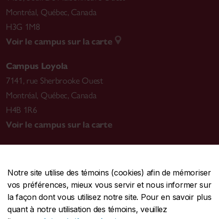
Montréal
,
Québec, Canada
H3G 1M8
Voir le campus sur la carte
Campus Loyola
7141, rue Sherbrooke Ouest
Montréal
,
Québec, Canada
H4B 1R6
Voir le campus sur la carte
Notre site utilise des témoins (cookies) afin de mémoriser
CENTRALE
514-848-2424
vos préférences, mieux vous servir et nous informer sur
URGENCE
514-848-3717
la façon dont vous utilisez notre site. Pour en savoir plus
quant à notre utilisation des témoins, veuillez
|
|
|
Protection et prévention
Accessibilité
Confidentialité