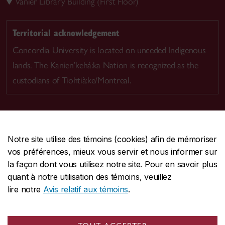
Vanier Library Building (First Floor)
Territorial acknowledgement
Concordia University is located on unceded Indigenous
lands. The Kanien’kehá:ka Nation is recognized as the
custodians of Tiohtià:ke/Montreal.
Notre site utilise des témoins (cookies) afin de mémoriser
CENTRALE
514-848-2424
vos préférences, mieux vous servir et nous informer sur
URGENCE
514-848-3717
la façon dont vous utilisez notre site. Pour en savoir plus
quant à notre utilisation des témoins, veuillez
|
|
|
Protection et prévention
Accessibilité
Confidentialité
lire notre
Avis relatif aux témoins
.
|
|
|
Conditions d'utilisation
Nous joindre
Gérer les témoins
Commentaires sur le site Web