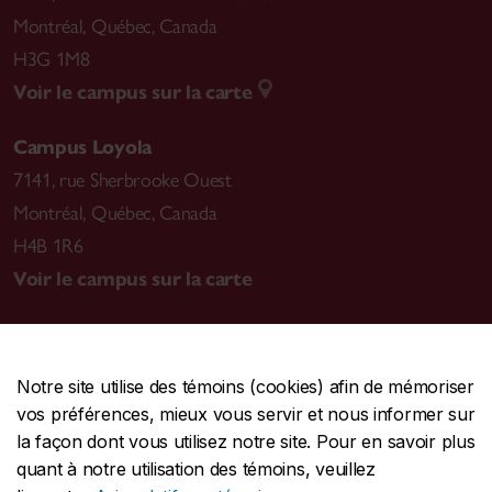
Montréal
,
Québec, Canada
H3G 1M8
Voir le campus sur la carte
Campus Loyola
7141, rue Sherbrooke Ouest
Montréal
,
Québec, Canada
H4B 1R6
Voir le campus sur la carte
Notre site utilise des témoins (cookies) afin de mémoriser
CENTRALE
514-848-2424
vos préférences, mieux vous servir et nous informer sur
URGENCE
514-848-3717
la façon dont vous utilisez notre site. Pour en savoir plus
quant à notre utilisation des témoins, veuillez
|
|
|
Protection et prévention
Accessibilité
Confidentialité