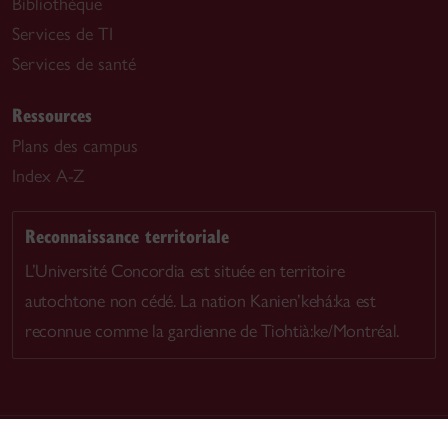
Bibliothèque
Services de TI
Services de santé
Ressources
Plans des campus
Index A-Z
Reconnaissance territoriale
L’Université Concordia est située en territoire
autochtone non cédé. La nation Kanien’kehá:ka est
reconnue comme la gardienne de Tiohtià:ke/Montréal.