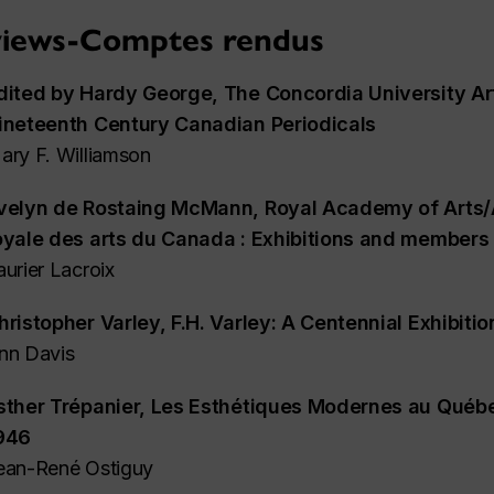
iews-Comptes rendus
dited by Hardy George,
The Concordia University Ar
ineteenth Century Canadian Periodicals
ary F. Williamson
velyn de Rostaing McMann,
Royal Academy of Arts
oyale des arts du Canada : Exhibitions and member
aurier Lacroix
hristopher Varley,
F.H. Varley: A Centennial Exhibitio
nn Davis
sther Trépanier,
Les Esthétiques Modernes au Québe
946
ean-René Ostiguy