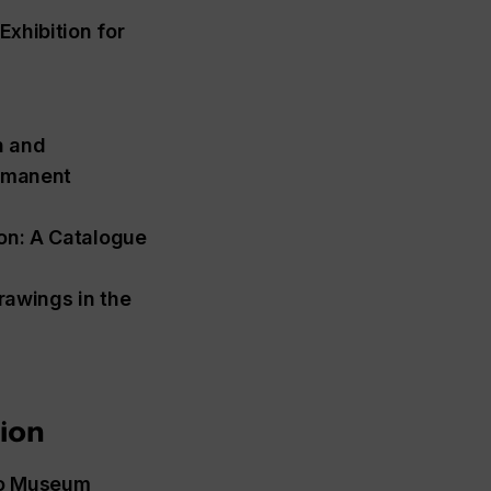
Exhibition for
h and
ermanent
ion: A Catalogue
Drawings in the
tion
rio Museum