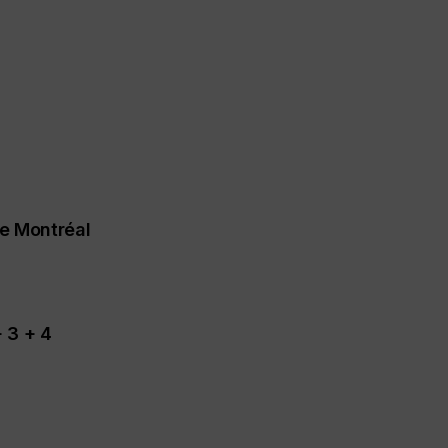
he Montréal
 3 + 4
s