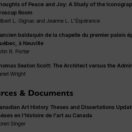
houghts of Peace and Joy: A Study of the Iconograp
roscup Room
ilbert L. Gignac and Jeanne L. L'Éspérance
'ancien baldaquin de la chapelle du premier palais é
uébec, à Neuville
ohn R. Porter
homas Seaton Scott: The Architect versus the Admin
anet Wright
urces & Documents
anadian Art History Theses and Dissertations Updat
hèses en l'histoire de l'art au Canada
oren Singer