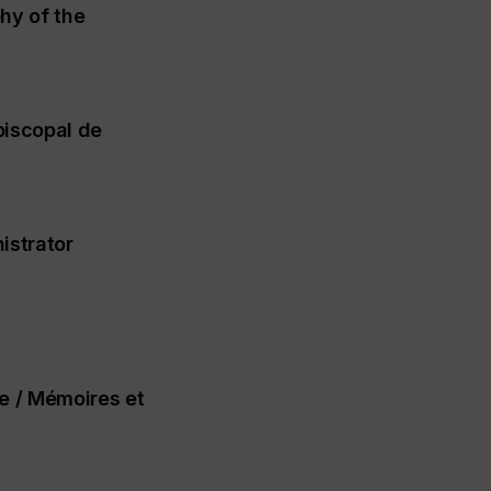
hy of the
piscopal de
istrator
e / Mémoires et