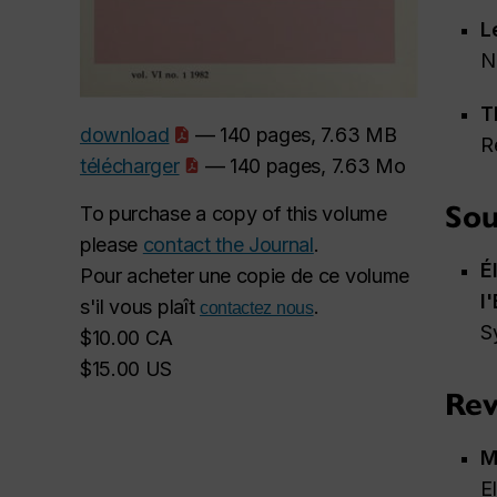
L
N
T
download
— 140 pages, 7.63 MB
R
télécharger
— 140 pages, 7.63 Mo
Sou
To purchase a copy of this volume
please
contact the Journal
.
É
Pour acheter une copie de ce volume
l
s'il vous plaît
.
contactez nous
S
$10.00 CA
$15.00 US
Rev
M
E