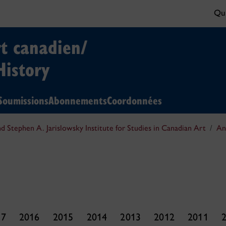
Qui
rt canadien/
History
Soumissions
Abonnements
Coordonnées
nd Stephen A. Jarislowsky Institute for Studies in Canadian Art
An
17
2016
2015
2014
2013
2012
2011