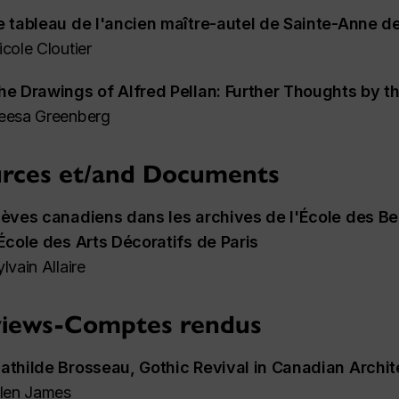
e tableau de l'ancien maître-autel de Sainte-Anne d
icole Cloutier
he Drawings of Alfred Pellan: Further Thoughts by t
eesa Greenberg
rces et/and Documents
lèves canadiens dans les archives de l'École des Be
'École des Arts Décoratifs de Paris
ylvain Allaire
iews-Comptes rendus
athilde Brosseau,
Gothic Revival in Canadian Archit
llen James