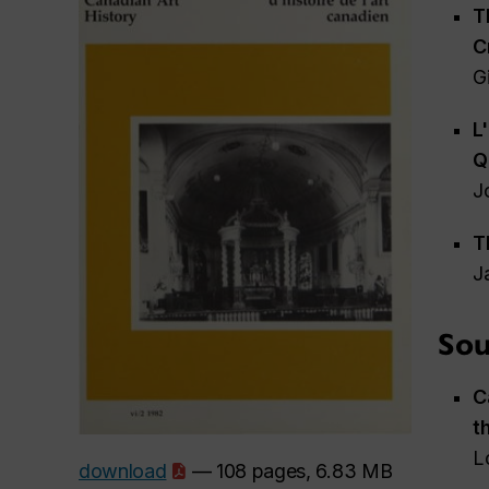
T
C
G
L
Q
J
T
J
So
C
t
L
download
— 108 pages, 6.83 MB