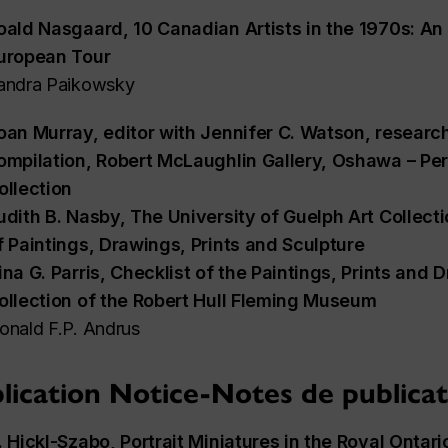
oald Nasgaard,
10 Canadian Artists in the 1970s: An 
uropean Tour
andra Paikowsky
oan Murray, editor with Jennifer C. Watson, researc
ompilation,
Robert McLaughlin Gallery, Oshawa – P
ollection
udith B. Nasby,
The University of Guelph Art Collect
f Paintings, Drawings, Prints and Sculpture
ina G. Parris,
Checklist of the Paintings, Prints and 
ollection of the Robert Hull Fleming Museum
onald F.P. Andrus
lication Notice-Notes de publica
. Hickl-Szabo,
Portrait Miniatures in the Royal Onta