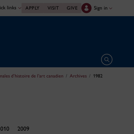
ck links
Sign in
APPLY
VISIT
GIVE
Open search 
nales d’histoire de l’art canadien
Archives
1982
2010
2009