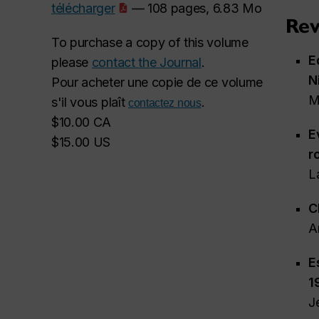
télécharger
— 108 pages, 6.83 Mo
Rev
To purchase a copy of this volume
E
please
contact the Journal
.
N
Pour acheter une copie de ce volume
M
s'il vous plaît
.
contactez nous
$10.00 CA
E
$15.00 US
r
L
C
A
E
1
J