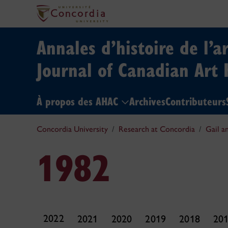
Annales d’histoire de l’a
Journal of Canadian Art 
À propos des AHAC
Archives
Contributeurs
Concordia University
Research at Concordia
Gail a
1982
2022
2021
2020
2019
2018
20