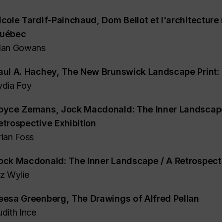
icole Tardif-Painchaud,
Dom Bellot et l'architecture
uébec
lan Gowans
aul A. Hachey,
The New Brunswick Landscape Print:
ydia Foy
oyce Zemans,
Jock Macdonald: The Inner Landscap
etrospective Exhibition
rian Foss
ock Macdonald: The Inner Landscape / A Retrospecti
iz Wylie
eesa Greenberg,
The Drawings of Alfred Pellan
udith Ince