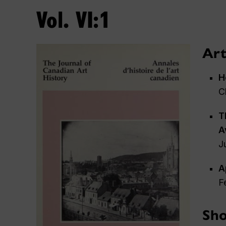
Vol. VI:1
Art
H
C
T
A
J
A
F
Sho