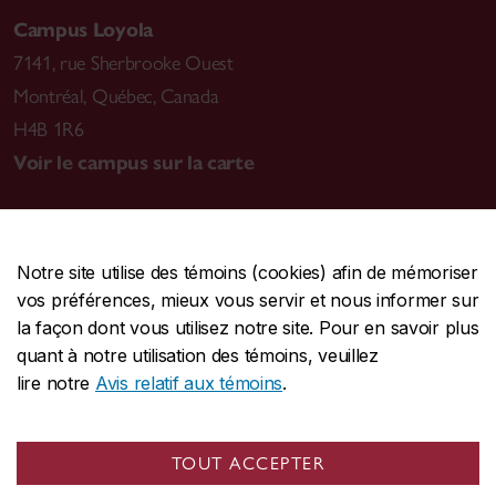
Campus Loyola
7141, rue Sherbrooke Ouest
Montréal
,
Québec, Canada
H4B 1R6
Voir le campus sur la carte
Notre site utilise des témoins (cookies) afin de mémoriser
CENTRALE
514-848-2424
vos préférences, mieux vous servir et nous informer sur
URGENCE
514-848-3717
la façon dont vous utilisez notre site. Pour en savoir plus
quant à notre utilisation des témoins, veuillez
|
|
|
Protection et prévention
Accessibilité
Confidentialité
lire notre
Avis relatif aux témoins
.
|
|
|
Conditions d'utilisation
Nous joindre
Gérer les témoins
Commentaires sur le site Web
TOUT ACCEPTER
© Université Concordia. Montréal, QC, Canada