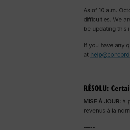
As of 10 a.m. Oct
difficulties. We a
be updating this
If you have any 
at
help@concordi
RÉSOLU: Certain
MISE À JOUR:
à p
revenus à la nor
-----