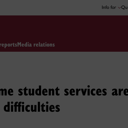
Info for
Qui
reports
Media relations
me student services ar
difficulties