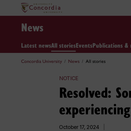
News
Latest news
All stories
Events
Publications & 
Concordia University
News
All stories
NOTICE
Resolved: So
experiencing 
October 17, 2024
|