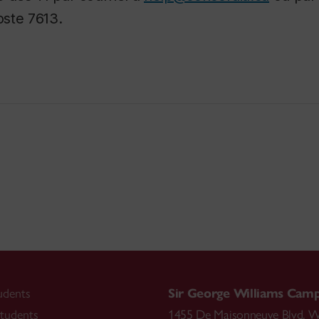
ste 7613.
udents
Sir George Williams Cam
tudents
1455 De Maisonneuve Blvd. W