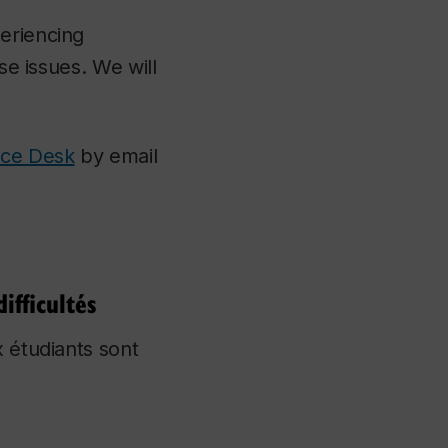
eriencing
se issues. We will
ice Desk
by email
ifficultés
x étudiants sont