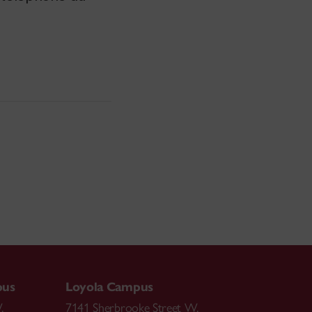
pus
Loyola Campus
.
7141 Sherbrooke Street W.