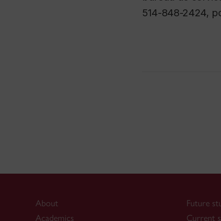
514-848-2424, po
About
Future st
Academics
Current s