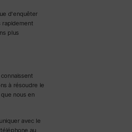
nue d'enquêter
us rapidement
ns plus
s connaissent
lons à résoudre le
s que nous en
uniquer avec le
 téléphone au