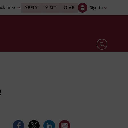
ck links
Sign in
APPLY
VISIT
GIVE
Open search 
e