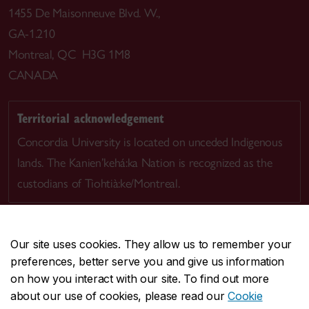
1455 De Maisonneuve Blvd. W.,
GA-1.210
Montreal, QC H3G 1M8
CANADA
Territorial acknowledgement
Concordia University is located on unceded Indigenous
lands. The Kanien’kehá:ka Nation is recognized as the
custodians of Tiohtià:ke/Montreal.
Our site uses cookies. They allow us to remember your
preferences, better serve you and give us information
CENTRAL
514-848-2424
on how you interact with our site. To find out more
EMERGENCY
514-848-3717
about our use of cookies, please read our
Cookie