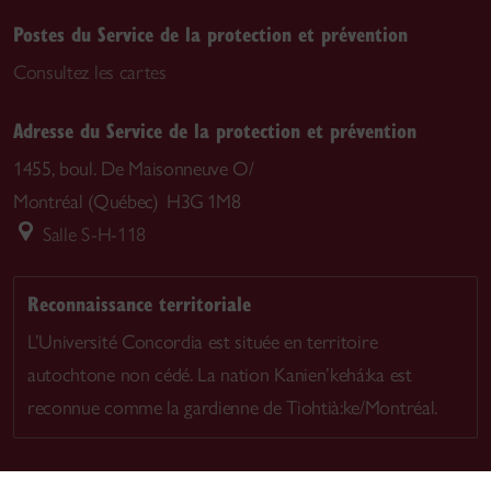
Postes du Service de la protection et prévention
Consultez les cartes
Adresse du Service de la protection et prévention
1455, boul. De Maisonneuve O/
Montréal (Québec) H3G 1M8
Salle S-H-118
Reconnaissance territoriale
L’Université Concordia est située en territoire
autochtone non cédé. La nation Kanien’kehá:ka est
reconnue comme la gardienne de Tiohtià:ke/Montréal.