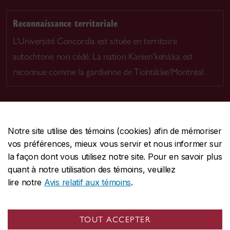
Reconnaissance territoriale
L’Université Concordia est située en territoire
autochtone non cédé. La nation Kanien’kehá:ka est
reconnue comme la gardienne de Tiohtià:ke/Montréal.
Notre site utilise des témoins (cookies) afin de mémoriser
CENTRALE
514-848-2424
vos préférences, mieux vous servir et nous informer sur
URGENCE
514-848-3717
la façon dont vous utilisez notre site. Pour en savoir plus
quant à notre utilisation des témoins, veuillez
|
|
|
Protection et prévention
Accessibilité
Confidentialité
lire notre
Avis relatif aux témoins
.
|
|
|
Conditions d'utilisation
Nous joindre
Gérer les témoins
Commentaires sur le site Web
TOUT ACCEPTER
© Université Concordia. Montréal, QC, Canada