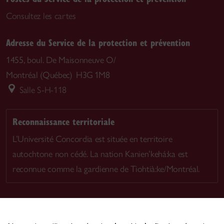
Consultez les cartes
Adresse du Service de la protection et prévention
1455, boul. De Maisonneuve O/
Montréal (Québec) H3G 1M8
Salle S-H-118
Reconnaissance territoriale
L’Université Concordia est située en territoire
autochtone non cédé. La nation Kanien’kehá:ka est
reconnue comme la gardienne de Tiohtià:ke/Montréal.