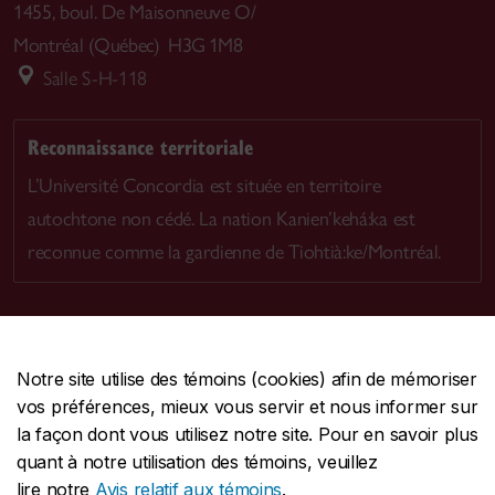
1455, boul. De Maisonneuve O/
Montréal (Québec) H3G 1M8
Salle S-H-118
Reconnaissance territoriale
L’Université Concordia est située en territoire
autochtone non cédé. La nation Kanien’kehá:ka est
reconnue comme la gardienne de Tiohtià:ke/Montréal.
Notre site utilise des témoins (cookies) afin de mémoriser
CENTRALE
514-848-2424
vos préférences, mieux vous servir et nous informer sur
URGENCE
514-848-3717
la façon dont vous utilisez notre site. Pour en savoir plus
quant à notre utilisation des témoins, veuillez
|
|
|
Protection et prévention
Accessibilité
Confidentialité
lire notre
Avis relatif aux témoins
.