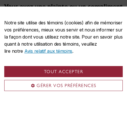
Vous avez une plainte ou un compliment
à formuler à l’égard d’un·e agent·e de
sécurité?
Notre site utilise des témoins (cookies) afin de mémoriser
vos préférences, mieux vous servir et nous informer sur
Veuillez le faire au moyen du
formulaire de plainte ou
la façon dont vous utilisez notre site. Pour en savoir plus
de compliment.
quant à notre utilisation des témoins, veuillez
lire notre
Avis relatif aux témoins
.
Vous devez signaler un incident au
Service de protection et de prévention?
TOUT ACCEPTER
Veuillez le faire au moyen du
formulaire de
GÉRER VOS PRÉFÉRENCES
déclaration d’incident.