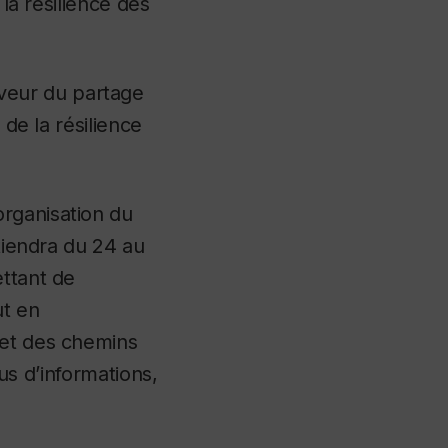
 la résilience des
veur du partage
 de la résilience
rganisation du
 tiendra du 24 au
ettant de
ut en
 et des chemins
lus d’informations,