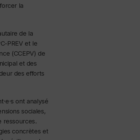
forcer la
utaire de la
PC-PREV et le
ence (CCEPV) de
icipal et des
deur des efforts
nt·e·s ont analysé
ensions sociales,
de ressources.
égies concrètes et