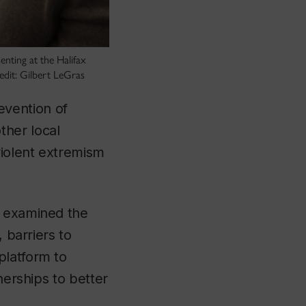
nting at the Halifax
dit: Gilbert LeGras
evention of
ther local
violent extremism
s examined the
 barriers to
platform to
nerships to better