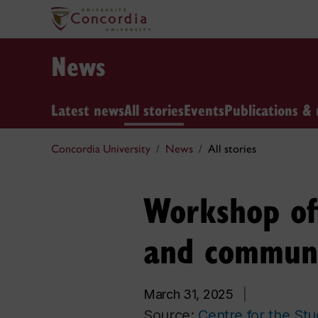
News
Latest news
All stories
Events
Publications & 
Concordia University
News
All stories
Workshop off
and communi
March 31, 2025
|
Source:
Centre for the St