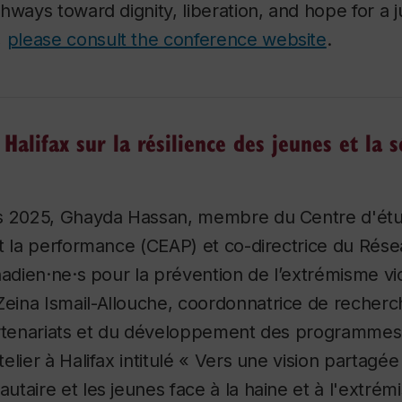
hways toward dignity, liberation, and hope for a j
,
please consult the conference website
.
 Halifax sur la résilience des jeunes et la s
e
s 2025, Ghayda Hassan, membre du Centre d'étu
t la performance (CEAP) et co-directrice du Rés
nadien·ne·s pour la prévention de l’extrémisme vio
e Zeina Ismail-Allouche, coordonnatrice de recher
artenariats et du développement des programme
elier à Halifax intitulé « Vers une vision partagé
taire et les jeunes face à la haine et à l'extrém