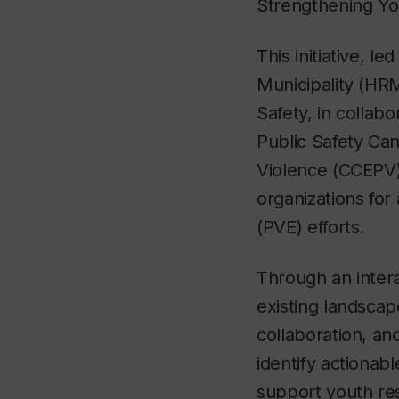
Strengthening You
This initiative, l
Municipality (H
Safety, in collab
Public Safety Ca
Violence (CCEPV)
organizations for
(PVE) efforts.
Through an inter
existing landscape
collaboration, an
identify actionab
support youth re