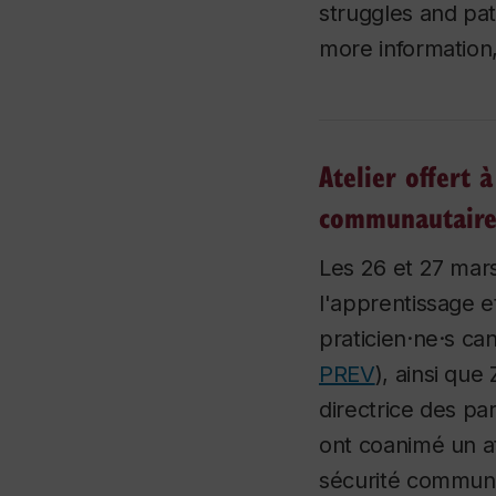
struggles and pat
more information
Atelier offert à
communautair
Les 26 et 27 mar
l'apprentissage e
praticien·ne·s ca
PREV
), ainsi qu
directrice des p
ont coanimé un at
sécurité communau