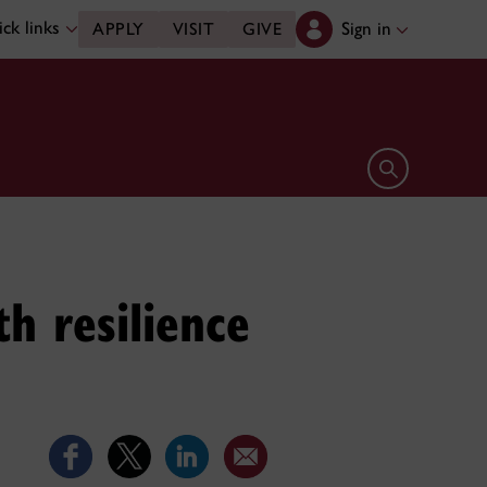
ck links
Sign in
APPLY
VISIT
GIVE
Open search 
h resilience