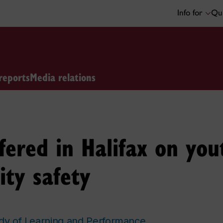
Info for
Qui
reports
Media relations
ered in Halifax on yout
ty safety
udy of Learning and Performance