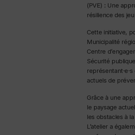
(PVE) : Une approc
résilience des je
Cette initiative,
Municipalité régi
Centre d’engagem
Sécurité publiqu
représentant·e·s 
actuels de préven
Grâce à une appro
le paysage actuel 
les obstacles à l
L’atelier a égale