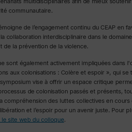
enariats multidisciplinaires afin de mieux soutenir
rité communautaire.
émoigne de l’engagement continu du CEAP en fa
la collaboration interdisciplinaire dans le domaine
de la prévention de la violence.
he sont également activement impliquées dans l'o
ons aux colonisations : Colère et espoir », qui se
 symposium vise à offrir un espace critique perm
processus de colonisation passés et présents, to
la compréhension des luttes collectives en cours
a libération et l’espoir pour un avenir juste. Pour p
r le site web du colloque
.