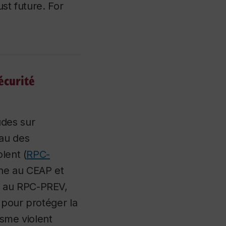
ust future. For
écurité
des sur
eau des
lent (
RPC-
che au CEAP et
s au RPC-PREV,
e pour protéger la
isme violent