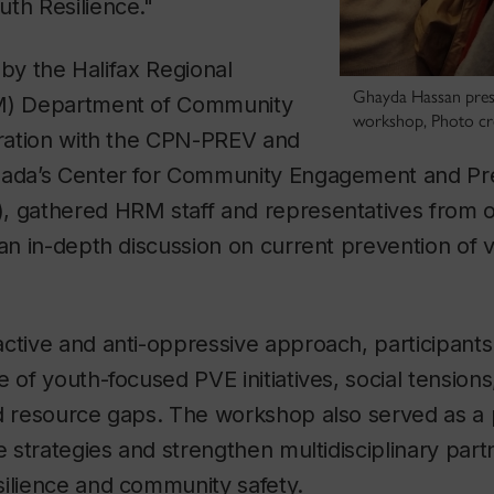
th Resilience."
ed by the Halifax Regional
Ghayda Hassan prese
RM) Department of Community
workshop, Photo cre
oration with the CPN-PREV and
nada’s Center for Community Engagement and Pr
, gathered HRM staff and representatives from o
 an in-depth discussion on current prevention of 
active and anti-oppressive approach, participant
 of youth-focused PVE initiatives, social tensions,
d resource gaps. The workshop also served as a 
le strategies and strengthen multidisciplinary part
silience and community safety.