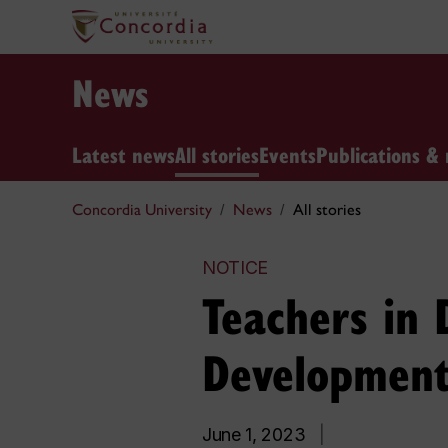
News
Latest news
All stories
Events
Publications & 
Concordia University
News
All stories
NOTICE
Teachers in 
Development
June 1, 2023
|