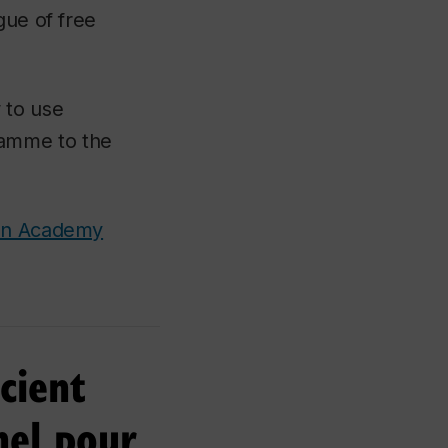
gue of free
 to use
ramme to the
han Academy
cient
nel pour