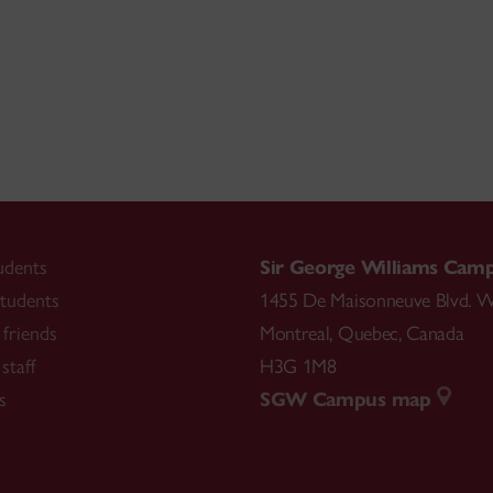
udents
Sir George Williams Cam
tudents
1455 De Maisonneuve Blvd. W
friends
Montreal
,
Quebec
,
Canada
staff
H3G 1M8
s
SGW Campus map