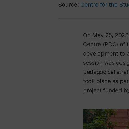
Source:
Centre for the St
On May 25, 2023,
Centre (PDC) of t
development to a
session was desi
pedagogical strate
took place as pa
project funded b