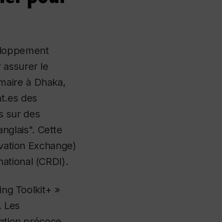
veloppement
 assurer le
maire à Dhaka,
t.es des
s sur des
glais". Cette
ovation Exchange)
ational (CRDI).
ing Toolkit+ »
. Les
sation précoce