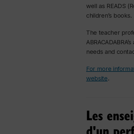
well as READS (Re
children’s books.
The teacher prof
ABRACADABRA’s al
needs and contac
For more informa
website
.
Les ense
d'un per