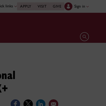
ck links
Sign in
APPLY
VISIT
GIVE
Open search 
onal
K+