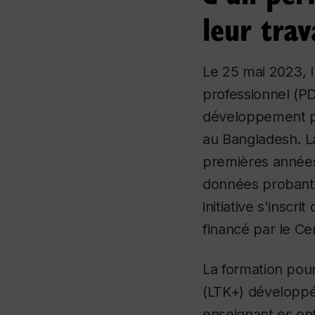
leur trav
Le 25 mai 2023, 
professionnel (PD
développement pr
au Bangladesh. L
premières années
données probante
initiative s'insc
financé par le C
La formation pour
(LTK+) développée
enseignant.es ont