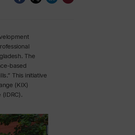
evelopment
rofessional
ngladesh. The
ence-based
s.” This initiative
ange (KIX)
 (IDRC).