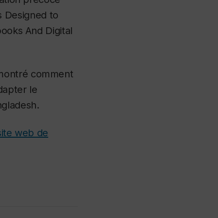
 Designed to
books And Digital
a montré comment
apter le
ngladesh.
site web de