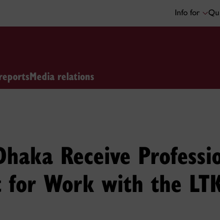
Info for
Qui
reports
Media relations
Dhaka Receive Professi
 for Work with the LT