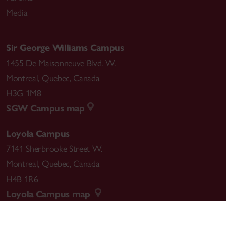
Media
Sir George Williams Campus
1455 De Maisonneuve Blvd. W.
Montreal
,
Quebec
,
Canada
H3G 1M8
SGW Campus map
Loyola Campus
7141 Sherbrooke Street W.
Montreal
,
Quebec
,
Canada
H4B 1R6
Loyola Campus map