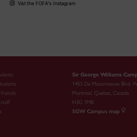
Vist the FOFA's Instagram
udents
Sir George Williams Cam
tudents
1455 De Maisonneuve Blvd. W
friends
Montreal
,
Quebec
,
Canada
staff
H3G 1M8
s
SGW Campus map