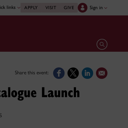
ck links
Sign in
APPLY
VISIT
GIVE
Open search 
Share this event:
talogue Launch
s