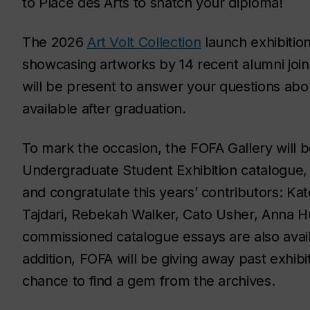
to Place des Arts to snatch your diploma!
The 2026
Art Volt Collection
launch exhibition 
showcasing artworks by 14 recent alumni joini
will be present to answer your questions ab
available after graduation.
To mark the occasion, the FOFA Gallery will b
Undergraduate Student Exhibition catalogue
and congratulate this years’ contributors: K
Tajdari, Rebekah Walker, Cato Usher, Anna 
commissioned catalogue essays are also avai
addition, FOFA will be giving away past exhibi
chance to find a gem from the archives.