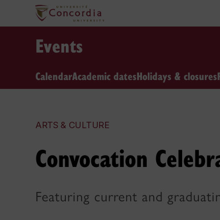
Events
Calendar
Academic dates
Holidays & closures
ARTS & CULTURE
Convocation Celebr
Featuring current and graduatin