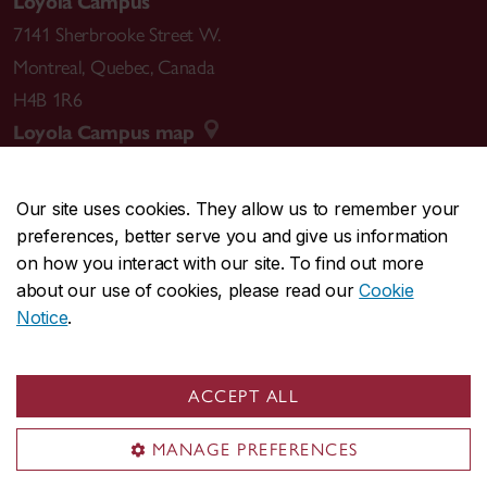
Loyola Campus
7141 Sherbrooke Street W.
Montreal
,
Quebec
,
Canada
H4B 1R6
Loyola Campus map
Our site uses cookies. They allow us to remember your
preferences, better serve you and give us information
CENTRAL
514-848-2424
on how you interact with our site. To find out more
EMERGENCY
514-848-3717
about our use of cookies, please read our
Cookie
Notice
.
|
|
|
|
Safety & prevention
Accessibility
Privacy
Terms
|
|
Contact us
Site feedback
Cookie settings
ACCEPT ALL
© Concordia University. Montreal, QC, Canada
MANAGE PREFERENCES