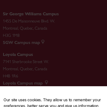
Sir George Williams Campus
1455 De Maisonneuve Blvd. W.
Montreal
,
Quebec
,
Canada
H3G 1M8
SGW Campus map
Loyola Campus
7141 Sherbrooke Street W.
Montreal
,
Quebec
,
Canada
H4B 1R6
Loyola Campus map
Our site uses cookies. They allow us to remember your
preferences, better serve you and give us information